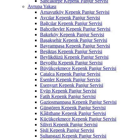
Sancaktepe Kepenk Panjur Servisi
Avrupa Yakası
Arnavutköy Kepenk Panjur Servisi
Avcılar Kepenk Panjur Servisi
Bağcılar Kepenk Panjur Servisi
Bahçelievler Kepenk Panjur Servisi
Bakırköy Kepenk Panjur Servisi
Başakşehir Kepenk Panjur Servisi
Bayrampaşa Kepenk Panjur Servisi
Beşiktaş Kepenk Panjur Servisi
Beylikdüzü Kepenk Panjur Servisi
Beyoğlu Kepenk Panjur Servisi
Büyükçekmece Kepenk Panjur Servisi
Çatalca Kepenk Panjur Servisi
Esenler Kepenk Panjur Servisi
Esenyurt Kepenk Panjur Servisi
Eyüp Kepenk Panjur Servisi
Fatih Kepenk Panjur Servisi
Gaziosmanpaşa Kepenk Panjur Servisi
Güngören Kepenk Panjur Servisi
Kâğıthane Kepenk Panjur Servisi
Küçükçekmece Kepenk Panjur Servisi
Silivri Kepenk Panjur Servisi
Şişli Kepenk Panjur Servisi
Sultangazi Kepenk Panjur Servisi