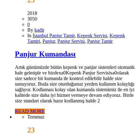
2018
3050
0
By
kadir
In
İstanbul Panjur Tamir
,
Kepenk Servisi
,
Kepenk
Tamiri
,
Panjur
,
Panjur Servisi
,
Panjur Tamir
Panjur Kumandası
Artık günümüzde bütün kepenk ve panjur sistemleri otomatik
hale gelmiştir ve bizdexa0Kepenk Panjur Servisixa0olarak
size sadece bir kumanda ile kontrol edilebilir halde size
sunuyoruz. Buda size oturduğunuz yerden kullanım kolaylığı
sağlıyor. Kodlaması kolay olan kumanda sistemimiz ile en iyi
kalitede size daha iyi hizmet vermeye devam ediyoruz. Birde
size standart olarak hazır kodlanmış halde 2
READ MORE
Temmuz
23