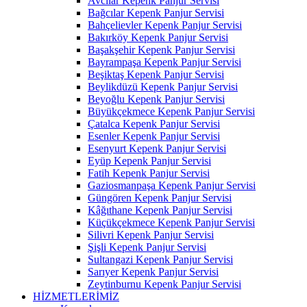
Avcılar Kepenk Panjur Servisi
Bağcılar Kepenk Panjur Servisi
Bahçelievler Kepenk Panjur Servisi
Bakırköy Kepenk Panjur Servisi
Başakşehir Kepenk Panjur Servisi
Bayrampaşa Kepenk Panjur Servisi
Beşiktaş Kepenk Panjur Servisi
Beylikdüzü Kepenk Panjur Servisi
Beyoğlu Kepenk Panjur Servisi
Büyükçekmece Kepenk Panjur Servisi
Çatalca Kepenk Panjur Servisi
Esenler Kepenk Panjur Servisi
Esenyurt Kepenk Panjur Servisi
Eyüp Kepenk Panjur Servisi
Fatih Kepenk Panjur Servisi
Gaziosmanpaşa Kepenk Panjur Servisi
Güngören Kepenk Panjur Servisi
Kâğıthane Kepenk Panjur Servisi
Küçükçekmece Kepenk Panjur Servisi
Silivri Kepenk Panjur Servisi
Şişli Kepenk Panjur Servisi
Sultangazi Kepenk Panjur Servisi
Sarıyer Kepenk Panjur Servisi
Zeytinburnu Kepenk Panjur Servisi
HİZMETLERİMİZ