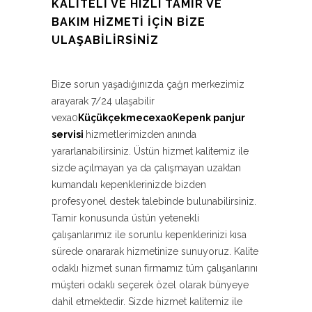
KALITELI VE HIZLI TAMIR VE
BAKIM HIZMETI İÇIN BIZE
ULAŞABILIRSINIZ
Bize sorun yaşadığınızda çağrı merkezimiz
arayarak 7/24 ulaşabilir
vexa0
Küçükçekmecexa0Kepenk panjur
servisi
hizmetlerimizden anında
yararlanabilirsiniz. Üstün hizmet kalitemiz ile
sizde açılmayan ya da çalışmayan uzaktan
kumandalı kepenklerinizde bizden
profesyonel destek talebinde bulunabilirsiniz.
Tamir konusunda üstün yetenekli
çalışanlarımız ile sorunlu kepenklerinizi kısa
sürede onararak hizmetinize sunuyoruz. Kalite
odaklı hizmet sunan firmamız tüm çalışanlarını
müşteri odaklı seçerek özel olarak bünyeye
dahil etmektedir. Sizde hizmet kalitemiz ile