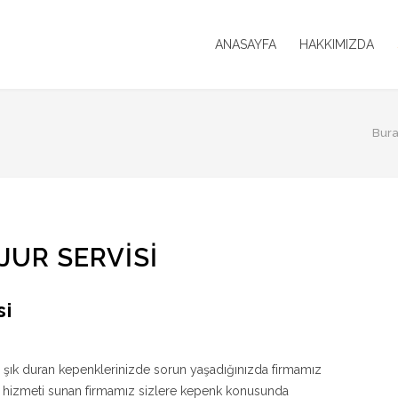
ANASAYFA
HAKKIMIZDA
Bura
UR SERVISI
si
 şık duran kepenklerinizde sorun yaşadığınızda firmamız
narım hizmeti sunan firmamız sizlere kepenk konusunda