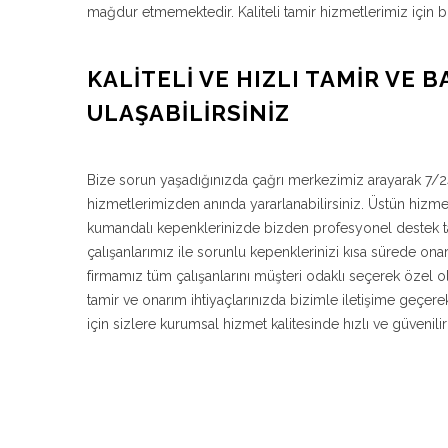
mağdur etmemektedir. Kaliteli tamir hizmetlerimiz için b
KALITELI VE HIZLI TAMIR VE B
ULAŞABILIRSINIZ
Bize sorun yaşadığınızda çağrı merkezimiz arayarak 7/24
hizmetlerimizden anında yararlanabilirsiniz. Üstün hizme
kumandalı kepenklerinizde bizden profesyonel destek ta
çalışanlarımız ile sorunlu kepenklerinizi kısa sürede on
firmamız tüm çalışanlarını müşteri odaklı seçerek özel o
tamir ve onarım ihtiyaçlarınızda bizimle iletişime geçere
için sizlere kurumsal hizmet kalitesinde hızlı ve güveni