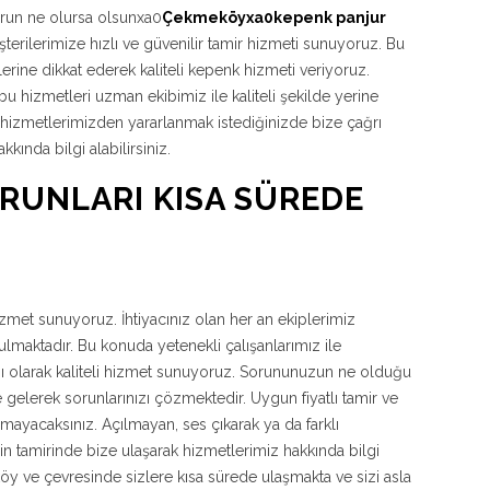
run ne olursa olsunxa0
Çekmeköyxa0kepenk panjur
rilerimize hızlı ve güvenilir tamir hizmeti sunuyoruz. Bu
lerine dikkat ederek kaliteli kepenk hizmeti veriyoruz.
 hizmetleri uzman ekibimiz ile kaliteli şekilde yerine
a hizmetlerimizden yararlanmak istediğinizde bize çağrı
ında bilgi alabilirsiniz.
ORUNLARI KISA SÜREDE
hizmet sunuyoruz. İhtiyacınız olan her an ekiplerimiz
maktadır. Bu konuda yetenekli çalışanlarımız ile
sı olarak kaliteli hizmet sunuyoruz. Sorununuzun ne olduğu
 gelerek sorunlarınızı çözmektedir. Uygun fiyatlı tamir ve
lmayacaksınız. Açılmayan, ses çıkarak ya da farklı
n tamirinde bize ulaşarak hizmetlerimiz hakkında bilgi
öy ve çevresinde sizlere kısa sürede ulaşmakta ve sizi asla