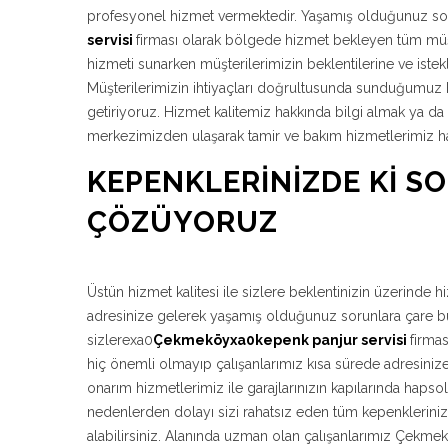
profesyonel hizmet vermektedir. Yaşamış olduğunuz so
servisi
firması olarak bölgede hizmet bekleyen tüm müşte
hizmeti sunarken müşterilerimizin beklentilerine ve istek
Müşterilerimizin ihtiyaçları doğrultusunda sunduğumuz bu
getiriyoruz. Hizmet kalitemiz hakkında bilgi almak ya d
merkezimizden ulaşarak tamir ve bakım hizmetlerimiz hakk
KEPENKLERINIZDE KI S
ÇÖZÜYORUZ
Üstün hizmet kalitesi ile sizlere beklentinizin üzerinde 
adresinize gelerek yaşamış olduğunuz sorunlara çare bul
sizlerexa0
Çekmeköyxa0kepenk panjur servisi
firma
hiç önemli olmayıp çalışanlarımız kısa sürede adresinize
onarım hizmetlerimiz ile garajlarınızın kapılarında hapso
nedenlerden dolayı sizi rahatsız eden tüm kepenklerinizi
alabilirsiniz. Alanında uzman olan çalışanlarımız Çekmek