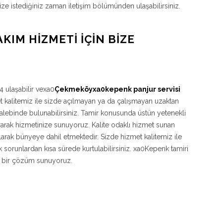
ize istediğiniz zaman iletişim bölümünden ulaşabilirsiniz.
AKIM HIZMETI İÇIN BIZE
 ulaşabilir vexa0
Çekmeköyxa0kepenk panjur servisi
t kalitemiz ile sizde açılmayan ya da çalışmayan uzaktan
lebinde bulunabilirsiniz. Tamir konusunda üstün yetenekli
ararak hizmetinize sunuyoruz. Kalite odaklı hizmet sunan
larak bünyeye dahil etmektedir. Sizde hizmet kalitemiz ile
k sorunlardan kısa sürede kurtulabilirsiniz. xa0Kepenk tamiri
lir bir çözüm sunuyoruz.