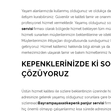
Yaşam alanlarınızda kullanmış olduğunuz ve oldukça da
iletişim kurabilirsiniz. Güvenilir ve kaliteli tamir ve o
profesyonel hizmet vermektedir. Yaşamış olduğunuz so
servisi
firması olarak bölgede hizmet bekleyen tüm müşte
hizmeti sunarken müşterilerimizin beklentilerine ve istek
Müşterilerimizin ihtiyaçları doğrultusunda sunduğumuz bu
getiriyoruz. Hizmet kalitemiz hakkında bilgi almak ya d
merkezimizden ulaşarak tamir ve bakım hizmetlerimiz hakk
KEPENKLERINIZDE KI S
ÇÖZÜYORUZ
Üstün hizmet kalitesi ile sizlere beklentinizin üzerinde 
adresinize gelerek yaşamış olduğunuz sorunlara çare bul
sizlerexa0
Bayrampaşaxa0kepenk panjur servisi
fir
hiç önemli olmayıp çalışanlarımız kısa sürede adresinize