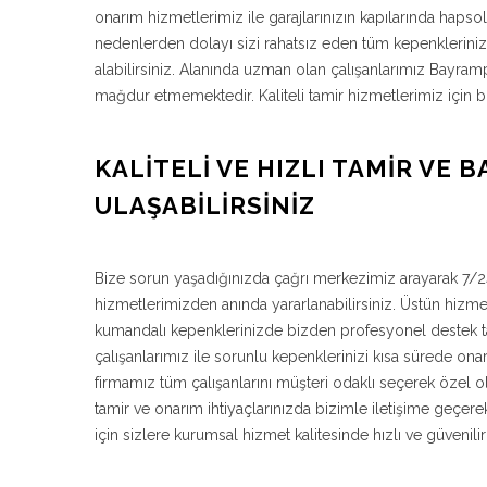
onarım hizmetlerimiz ile garajlarınızın kapılarında hapso
nedenlerden dolayı sizi rahatsız eden tüm kepenklerinizi
alabilirsiniz. Alanında uzman olan çalışanlarımız Bayram
mağdur etmemektedir. Kaliteli tamir hizmetlerimiz için b
KALITELI VE HIZLI TAMIR VE B
ULAŞABILIRSINIZ
Bize sorun yaşadığınızda çağrı merkezimiz arayarak 7/24
hizmetlerimizden anında yararlanabilirsiniz. Üstün hizme
kumandalı kepenklerinizde bizden profesyonel destek ta
çalışanlarımız ile sorunlu kepenklerinizi kısa sürede on
firmamız tüm çalışanlarını müşteri odaklı seçerek özel o
tamir ve onarım ihtiyaçlarınızda bizimle iletişime geçere
için sizlere kurumsal hizmet kalitesinde hızlı ve güveni