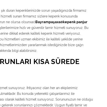
 şık duran kepenklerinizde sorun yaşadığınızda firmamız
narım hizmeti sunan firmamız sizlere kepenk konusunda
run ne olursa olsunxa0
Bayrampaşaxa0kepenk panjur
rilerimize hızlı ve güvenilir tamir hizmeti sunuyoruz. Bu
lerine dikkat ederek kaliteli kepenk hizmeti veriyoruz.
 hizmetleri uzman ekibimiz ile kaliteli şekilde yerine
a hizmetlerimizden yararlanmak istediğinizde bize çağrı
ında bilgi alabilirsiniz.
ORUNLARI KISA SÜREDE
hizmet sunuyoruz. İhtiyacınız olan her an ekiplerimiz
maktadır. Bu konuda yetenekli çalışanlarımız ile
ması olarak kaliteli hizmet sunuyoruz. Sorununuzun ne olduğu
 gelerek sorunlarınızı çözmektedir. Uygun fiyatlı tamir ve