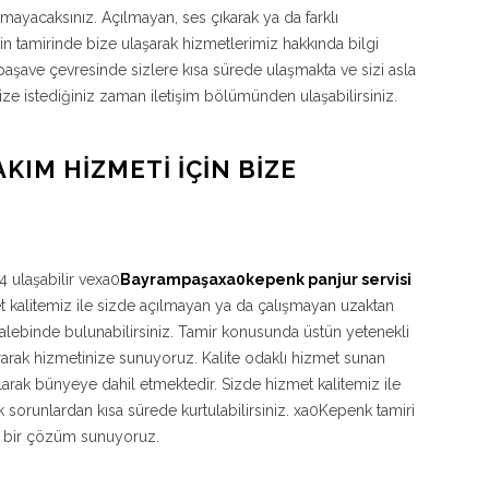
lmayacaksınız. Açılmayan, ses çıkarak ya da farklı
n tamirinde bize ulaşarak hizmetlerimiz hakkında bilgi
paşave çevresinde sizlere kısa sürede ulaşmakta ve sizi asla
ize istediğiniz zaman iletişim bölümünden ulaşabilirsiniz.
AKIM HIZMETI İÇIN BIZE
 ulaşabilir vexa0
Bayrampaşaxa0kepenk panjur servisi
t kalitemiz ile sizde açılmayan ya da çalışmayan uzaktan
lebinde bulunabilirsiniz. Tamir konusunda üstün yetenekli
ararak hizmetinize sunuyoruz. Kalite odaklı hizmet sunan
larak bünyeye dahil etmektedir. Sizde hizmet kalitemiz ile
k sorunlardan kısa sürede kurtulabilirsiniz. xa0Kepenk tamiri
lir bir çözüm sunuyoruz.