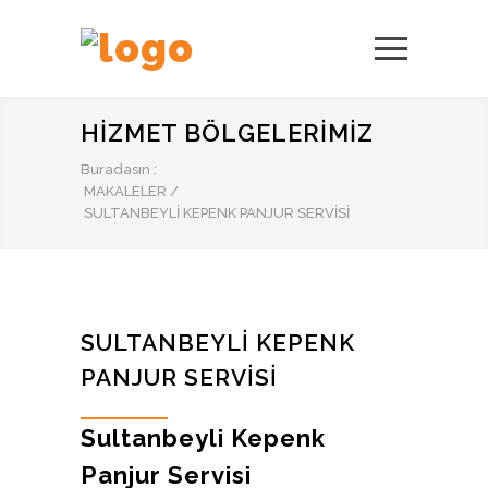
HIZMET BÖLGELERIMIZ
Buradasın :
MAKALELER
/
SULTANBEYLI KEPENK PANJUR SERVISI
SULTANBEYLI KEPENK
PANJUR SERVISI
Sultanbeyli Kepenk
Panjur Servisi